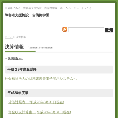
吉備路にある 障害者支援施設 吉備路学園 ホームページへ ようこそ
障害者支援施設 吉備路学園
ホーム
> 決算情報
決算情報
Payment information
決算情報 top
平成２9年度版以降
社会福祉法人の財務諸表等電子開示システムへ
平成28年度版
貸借対照表 (平成28年3月31日現在)
資金収支計算書 (平成28年3月31日現在)